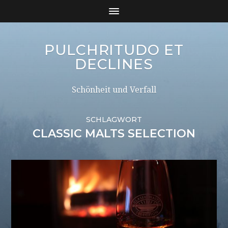
PULCHRITUDO ET
DECLINES
Schönheit und Verfall
SCHLAGWORT
CLASSIC MALTS SELECTION