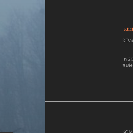
Klic
2 Pa
In
2
Bie
KOM