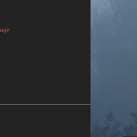
ung)!