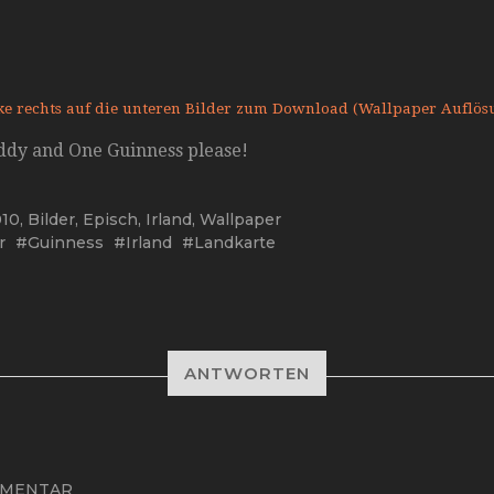
ke rechts auf die unteren Bilder zum Download (Wallpaper Auflös
ddy and One Guinness please!
010
,
Bilder
,
Episch
,
Irland
,
Wallpaper
r
Guinness
Irland
Landkarte
ANTWORTEN
MENTAR